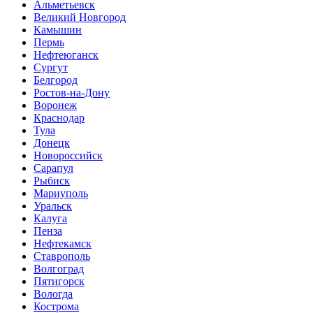
Альметьевск
Великий Новгород
Камышин
Пермь
Нефтеюганск
Сургут
Белгород
Ростов-на-Дону
Воронеж
Краснодар
Тула
Донецк
Новороссийск
Сарапул
Рыбиск
Мариуполь
Уральск
Калуга
Пенза
Нефтекамск
Ставрополь
Волгоград
Пятигорск
Вологда
Кострома