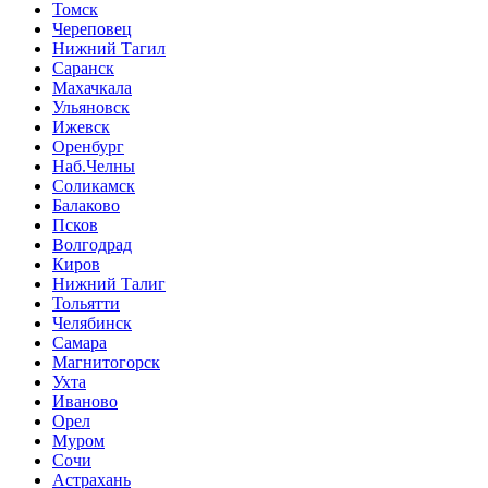
Томск
Череповец
Нижний Тагил
Саранск
Махачкала
Ульяновск
Ижевск
Оренбург
Наб.Челны
Соликамск
Балаково
Псков
Волгодрад
Киров
Нижний Талиг
Тольятти
Челябинск
Самара
Магнитогорск
Ухта
Иваново
Орел
Муром
Сочи
Астрахань